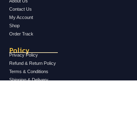
About Us
Contact Us
My Account
Shop
Order Track
Policy
Privacy Policy
Refund & Return Policy
Terms & Conditions
Shipping & Delivery
Exchange & Complain
© 2025
MK Fashion BD
| Developed By
TOPPER IT
Shop