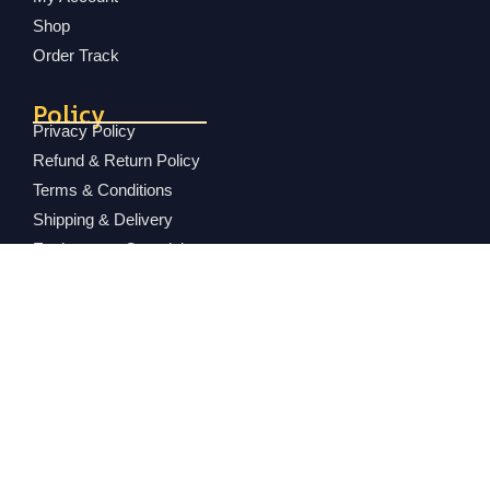
Shop
Order Track
Policy
Privacy Policy
Refund & Return Policy
Terms & Conditions
Shipping & Delivery
Exchange & Complain
© 2025
MK Fashion BD
| Developed By
TOPPER IT
Shop
Filters